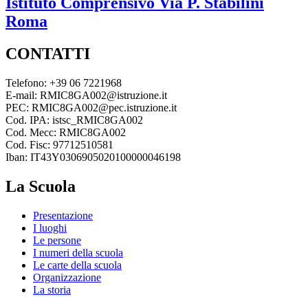
Istituto Comprensivo
Via P. Stabilini
Roma
CONTATTI
Telefono: +39 06 7221968
E-mail: RMIC8GA002@istruzione.it
PEC: RMIC8GA002@pec.istruzione.it
Cod. IPA: istsc_RMIC8GA002
Cod. Mecc: RMIC8GA002
Cod. Fisc: 97712510581
Iban: IT43Y0306905020100000046198
La Scuola
Presentazione
I luoghi
Le persone
I numeri della scuola
Le carte della scuola
Organizzazione
La storia