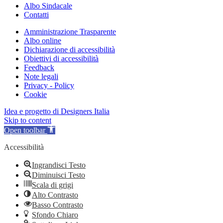
Albo Sindacale
Contatti
Amministrazione Trasparente
Albo online
Dichiarazione di accessibilità
Obiettivi di accessibilità
Feedback
Note legali
Privacy - Policy
Cookie
Idea e progetto di Designers Italia
Skip to content
Open toolbar
Accessibilità
Ingrandisci Testo
Diminuisci Testo
Scala di grigi
Alto Contrasto
Basso Contrasto
Sfondo Chiaro