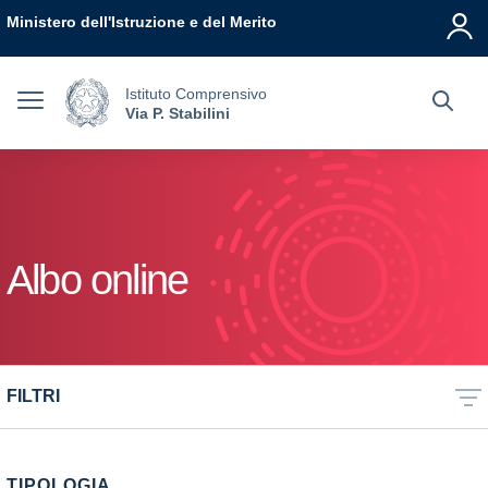
Vai ai contenuti
Vai al menu di navigazione
Vai al footer
Ministero dell'Istruzione e del Merito
Istituto Comprensivo
Via P. Stabilini
Albo online
FILTRI
TIPOLOGIA