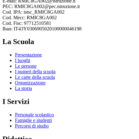
E-mail: RMIC8GA002@istruzione.it
PEC: RMIC8GA002@pec.istruzione.it
Cod. IPA: istsc_RMIC8GA002
Cod. Mecc: RMIC8GA002
Cod. Fisc: 97712510581
Iban: IT43Y0306905020100000046198
La Scuola
Presentazione
I luoghi
Le persone
I numeri della scuola
Le carte della scuola
Organizzazione
La storia
I Servizi
Personale scolastico
Famiglie e studenti
Percorsi di studio