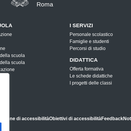
Roma
UOLA
I SERVIZI
azione
Personale scolastico
Famiglie e studenti
one
Percorsi di studio
 della scuola
DIDATTICA
 della scuola
Offerta formativa
zazione
Le schede didattiche
I progetti delle classi
azione di accessibilità
Obiettivi di accessibilità
Feedback
Not