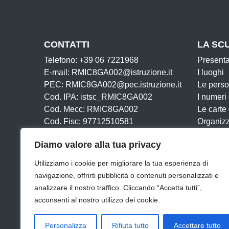
CONTATTI
LA SC
Telefono: +39 06 7221968
Present
E-mail: RMIC8GA002@istruzione.it
I luoghi
PEC: RMIC8GA002@pec.istruzione.it
Le pers
Cod. IPA: istsc_RMIC8GA002
I numeri
Cod. Mecc: RMIC8GA002
Le carte
Cod. Fisc: 97712510581
Organiz
Iban:
La storia
Diamo valore alla tua privacy
IT43Y0306905020100000046198
Utilizziamo i cookie per migliorare la tua esperienza di
navigazione, offrirti pubblicità o contenuti personalizzati e
analizzare il nostro traffico. Cliccando “Accetta tutti”,
acconsenti al nostro utilizzo dei cookie.
Amministrazione Trasparente
Albo online
Dichiar
Personalizza
Rifiuta tutto
Accettare tutto