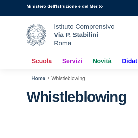
Vai ai contenuti
Vai al menu di navigazione
Vai al footer
Ministero dell'Istruzione e del Merito
Istituto Comprensivo
Via P. Stabilini
Roma
Scuola
Servizi
Novità
Didat
Home
Whistleblowing
Whistleblowing