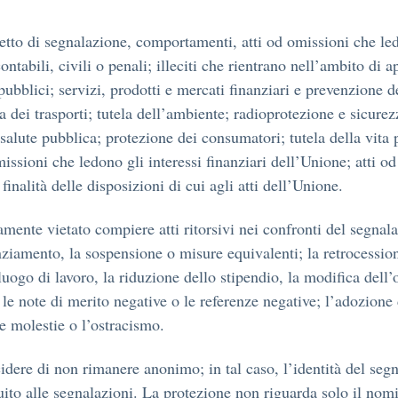
o di segnalazione, comportamenti, atti od omissioni che ledon
contabili, civili o penali; illeciti che rientrano nell’ambito di
i pubblici; servizi, prodotti e mercati finanziari e prevenzione 
a dei trasporti; tutela dell’ambiente; radioprotezione e sicurez
alute pubblica; protezione dei consumatori; tutela della vita p
omissioni che ledono gli interessi finanziari dell’Unione; atti o
inalità delle disposizioni di cui agli atti dell’Unione.
amente vietato compiere atti ritorsivi nei confronti del segnala
icenziamento, la sospensione o misure equivalenti; la retrocess
ogo di lavoro, la riduzione dello stipendio, la modifica dell’
; le note di merito negative o le referenze negative; l’adozione
le molestie o l’ostracismo.
idere di non rimanere anonimo; in tal caso, l’identità del segn
uito alle segnalazioni. La protezione non riguarda solo il nomi