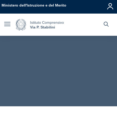
Vai ai contenuti
Vai al menu di navigazione
Vai al footer
Ministero dell'Istruzione e del Merito
Istituto Comprensivo
Via P. Stabilini