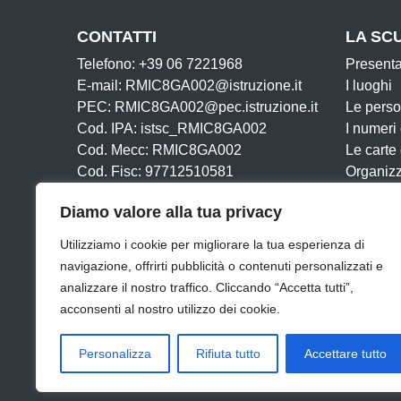
CONTATTI
LA SC
Telefono: +39 06 7221968
Present
E-mail: RMIC8GA002@istruzione.it
I luoghi
PEC: RMIC8GA002@pec.istruzione.it
Le pers
Cod. IPA: istsc_RMIC8GA002
I numeri
Cod. Mecc: RMIC8GA002
Le carte
Cod. Fisc: 97712510581
Organiz
Iban:
La storia
Diamo valore alla tua privacy
IT43Y0306905020100000046198
Utilizziamo i cookie per migliorare la tua esperienza di
navigazione, offrirti pubblicità o contenuti personalizzati e
analizzare il nostro traffico. Cliccando “Accetta tutti”,
acconsenti al nostro utilizzo dei cookie.
Amministrazione Trasparente
Albo online
Dichiar
Personalizza
Rifiuta tutto
Accettare tutto