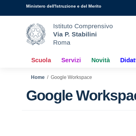
Vai ai contenuti
Vai al menu di navigazione
Vai al footer
Ministero dell'Istruzione e del Merito
Istituto Comprensivo
Via P. Stabilini
Roma
Scuola
Servizi
Novità
Didat
Home
Google Workspace
Google Workspa