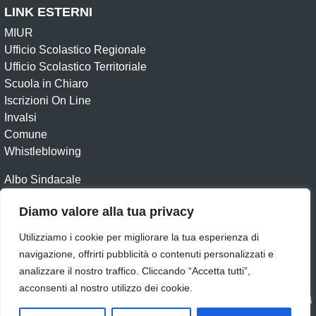
LINK ESTERNI
MIUR
Ufficio Scolastico Regionale
Ufficio Scolastico Territoriale
Scuola in Chiaro
Iscrizioni On Line
Invalsi
Comune
Whistleblowing
Albo Sindacale
Contatti
Diamo valore alla tua privacy
Amministrazione Trasparente
Albo online
Utilizziamo i cookie per migliorare la tua esperienza di
Dichiarazione di accessibilità
Obiettivi di accessibilità
navigazione, offrirti pubblicità o contenuti personalizzati e
Feedback
Note legali
Privacy - Policy
Cookie
analizzare il nostro traffico. Cliccando “Accetta tutti”,
acconsenti al nostro utilizzo dei cookie.
Idea e progetto di Designers Italia