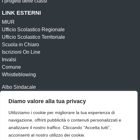
I progetti delle classi
LINK ESTERNI
MIUR
Ufficio Scolastico Regionale
Ufficio Scolastico Territoriale
Scuola in Chiaro
Iscrizioni On Line
Invalsi
Comune
Whistleblowing
Albo Sindacale
Contatti
Diamo valore alla tua privacy
Amministrazione Trasparente
Albo online
Utilizziamo i cookie per migliorare la tua esperienza di
Dichiarazione di accessibilità
Obiettivi di accessibilità
navigazione, offrirti pubblicità o contenuti personalizzati e
Feedback
Note legali
Privacy - Policy
Cookie
analizzare il nostro traffico. Cliccando “Accetta tutti”,
acconsenti al nostro utilizzo dei cookie.
Idea e progetto di Designers Italia